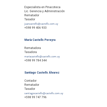
Especialista en Pinacoteca
Lic. Gerencia y Administración
Rematador
Tasador
juancastells@castells.com.uy
+598 99 406 933
María Castells Pereyra
Rematadora
Tasadora
mariacastells@castells.com.uy
+598 99 784 344
Santiago Castells Álvarez
Contador
Rematador
Tasador
santiagocastells@castells.com.uy
+598 99 747 796