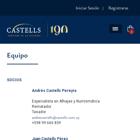
Iniciar Sesión
Registrarse
|
0
Equipo
SOCIOS
Andrés Castells Pereyra
Especialista en Alhajas y Numismática
Rematador
Tasador
andrescastells@castells.com.uy
+598 99 666 839
Juan Castells Pérez