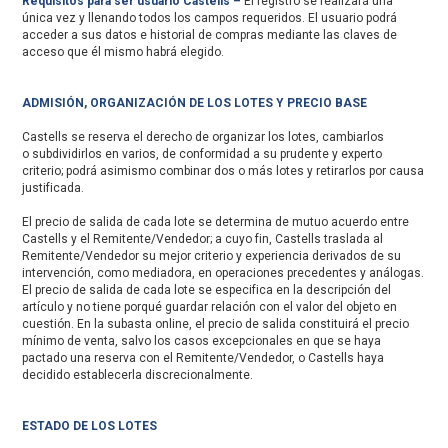
Requisitos para ser usuario Castells –
El registro se realizará una
única vez y llenando todos los campos requeridos. El usuario podrá
acceder a sus datos e historial de compras mediante las claves de
acceso que él mismo habrá elegido.
ADMISIÓN, ORGANIZACIÓN DE LOS LOTES Y PRECIO BASE
Castells se reserva el derecho de organizar los lotes, cambiarlos
o subdividirlos en varios, de conformidad a su prudente y experto
criterio; podrá asimismo combinar dos o más lotes y retirarlos por causa
justificada.
El precio de salida de cada lote se determina de mutuo acuerdo entre
Castells y el Remitente/Vendedor; a cuyo fin, Castells traslada al
Remitente/Vendedor su mejor criterio y experiencia derivados de su
intervención, como mediadora, en operaciones precedentes y análogas.
El precio de salida de cada lote se especifica en la descripción del
artículo y no tiene porqué guardar relación con el valor del objeto en
cuestión. En la subasta online, el precio de salida constituirá el precio
mínimo de venta, salvo los casos excepcionales en que se haya
pactado una reserva con el Remitente/Vendedor, o Castells haya
decidido establecerla discrecionalmente.
ESTADO DE LOS LOTES