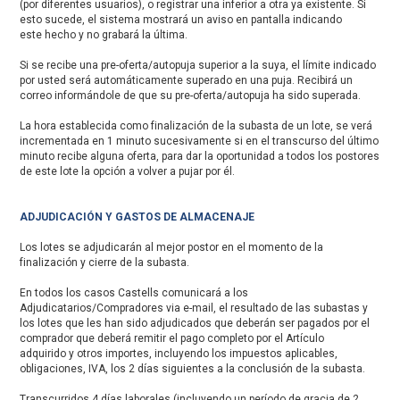
(por diferentes usuarios), o registrar una inferior a otra ya existente. Si
esto sucede, el sistema mostrará un aviso en pantalla indicando
este hecho y no grabará la última.
Si se recibe una pre-oferta/autopuja superior a la suya, el límite indicado
por usted será automáticamente superado en una puja. Recibirá un
correo informándole de que su pre-oferta/autopuja ha sido superada.
La hora establecida como finalización de la subasta de un lote, se verá
incrementada en 1 minuto sucesivamente si en el transcurso del último
minuto recibe alguna oferta, para dar la oportunidad a todos los postores
de este lote la opción a volver a pujar por él.
ADJUDICACIÓN Y GASTOS DE ALMACENAJE
Los lotes se adjudicarán al mejor postor en el momento de la
finalización y cierre de la subasta.
En todos los casos Castells comunicará a los
Adjudicatarios/Compradores via e-mail, el resultado de las subastas y
los lotes que les han sido adjudicados que deberán ser pagados por el
comprador que deberá remitir el pago completo por el Artículo
adquirido y otros importes, incluyendo los impuestos aplicables,
obligaciones, IVA, los 2 días siguientes a la conclusión de la subasta.
Transcurridos 4 días laborales (incluyendo un período de gracia de 2