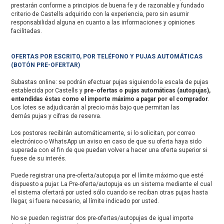
prestarán conforme a principios de buena fe y de razonable y fundado
criterio de Castells adquirido con la experiencia, pero sin asumir
responsabilidad alguna en cuanto a las informaciones y opiniones
facilitadas.
OFERTAS POR ESCRITO, POR TELÉFONO Y PUJAS AUTOMÁTICAS
(BOTÓN PRE-OFERTAR)
Subastas online: se podrán efectuar pujas siguiendo la escala de pujas
establecida por Castells y
pre-ofertas o pujas automáticas (autopujas),
entendidas éstas como el importe máximo a pagar por el comprador
.
Los lotes se adjudicarán al precio más bajo que permitan las
demás pujas y cifras de reserva.
Los postores recibirán automáticamente, si lo solicitan, por correo
electrónico o WhatsApp un aviso en caso de que su oferta haya sido
superada con el fin de que puedan volver a hacer una oferta superior si
fuese de su interés.
Puede registrar una pre-oferta/autopuja por el límite máximo que esté
dispuesto a pujar. La Pre-oferta/autopuja es un sistema mediante el cual
el sistema ofertará por usted sólo cuando se reciban otras pujas hasta
llegar, si fuera necesario, al límite indicado por usted.
No se pueden registrar dos pre-ofertas/autopujas de igual importe