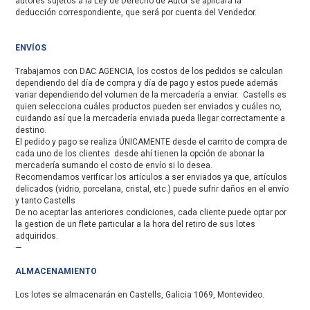
autores sujetos a la Ley de Derecho de Autor se aplicará la
deducción correspondiente, que será por cuenta del Vendedor.
ENVÍOS
Trabajamos con DAC AGENCIA, los costos de los pedidos se calculan
dependiendo del día de compra y día de pago y estos puede además
variar dependiendo del volumen de la mercadería a enviar. Castells es
quien selecciona cuáles productos pueden ser enviados y cuáles no,
cuidando así que la mercadería enviada pueda llegar correctamente a
destino.
El pedido y pago se realiza ÚNICAMENTE desde el carrito de compra de
cada uno de los clientes desde ahí tienen la opción de abonar la
mercadería sumando el costo de envío si lo desea.
Recomendamos verificar los artículos a ser enviados ya que, artículos
delicados (vidrio, porcelana, cristal, etc.) puede sufrir daños en el envío
y tanto Castells
De no aceptar las anteriores condiciones, cada cliente puede optar por
la gestion de un flete particular a la hora del retiro de sus lotes
adquiridos.
—
ALMACENAMIENTO
Los lotes se almacenarán en Castells, Galicia 1069, Montevideo.