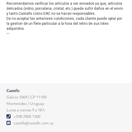
Recomendamos verificar los artículos a ser enviados ya que, artículos
delicados (vidrio, porcelana, cristal, etc.) puede sufrir daños en el envío
y tanto Castells como DAC no se hacen responsables.
De no aceptar las anteriores condiciones, cada cliente puede optar por
la gestion de un flete particular a la hora del retiro de sus lotes
adquiridos.
—
Castells
Galicia 1069 | CP 11100
Montevideo | Uruguay
Lunes a viernes 9 a 18 h
+598 2900 7300
castells@castells.com.uy